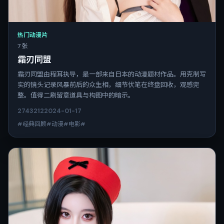
热门动漫片
7 张
霜刃同盟
霜刃同盟由程耳执导，是一部来自日本的动漫题材作品。用克制写
实的镜头记录风暴前后的众生相，细节伏笔在终盘回收，观感完
整。值得二刷留意道具与构图中的暗示。
2743
212
2024-01-17
#经典回顾#动漫#电影#