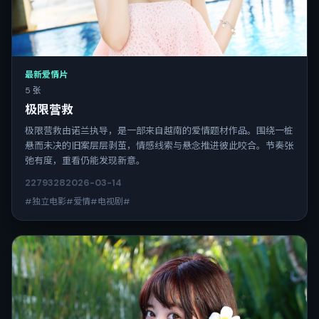
最新爱情片
5 张
极限营救
极限营救由诺兰执导，是一部来自越南的爱情题材作品。围绕一桩
悬而未决的旧案层层剥茧，情感线索与悬念推进彼此咬合。节奏张
弛有度，重看仍能发现新意。
2279
328
2026-03-14
#独立电影#爱情#电视剧#