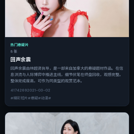
热门悬疑片
8 张
回声余震
回声余震由林超贤执导，是一部来自加拿大的悬疑题材作品。在信
息洪流与人际博弈中推进主线，细节伏笔在终盘回收，观感完整。
整体完成度高，可作为同类型的观赏范本。
4174
269
2021-03-02
#精彩短片#悬疑#动漫#