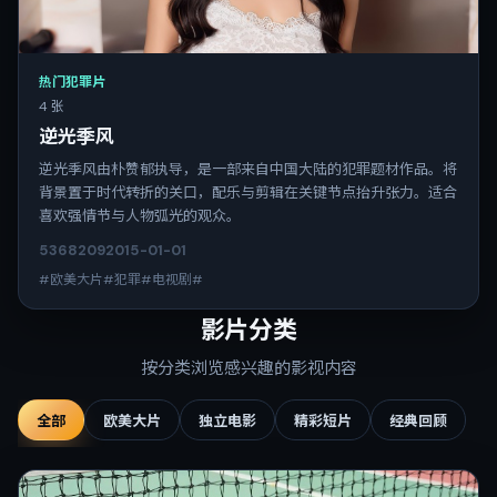
热门犯罪片
4 张
逆光季风
逆光季风由朴赞郁执导，是一部来自中国大陆的犯罪题材作品。将
背景置于时代转折的关口，配乐与剪辑在关键节点抬升张力。适合
喜欢强情节与人物弧光的观众。
5368
209
2015-01-01
#欧美大片#犯罪#电视剧#
影片分类
按分类浏览感兴趣的影视内容
全部
欧美大片
独立电影
精彩短片
经典回顾