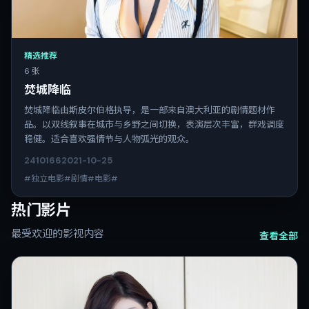
精选推荐
6 张
焚城降临
焚城降临由斯皮尔伯格执导，是一部来自澳大利亚的剧情题材作
品。以双线叙事在城市与乡野之间切换，表演层次丰富，群戏调度
稳健。适合喜欢强情节与人物弧光的观众。
2410
166
2021-10-25
#独立电影#剧情#电影#
热门影片
最受欢迎的影视内容
查看全部