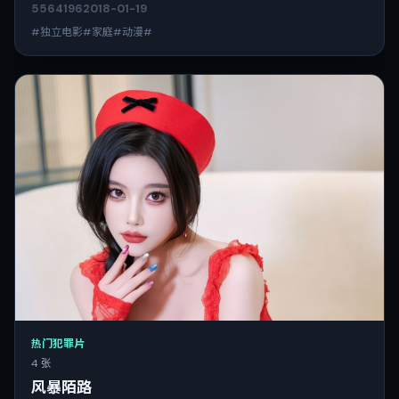
5564
196
2018-01-19
#独立电影#家庭#动漫#
热门犯罪片
4 张
风暴陌路