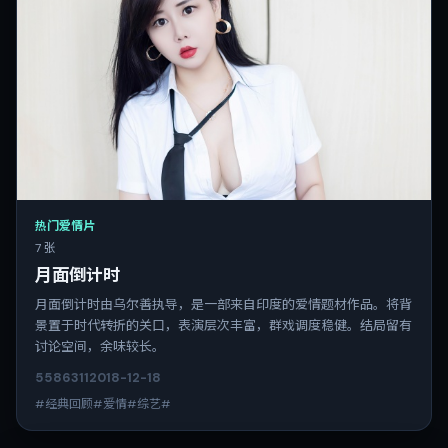
热门爱情片
7 张
月面倒计时
月面倒计时由乌尔善执导，是一部来自印度的爱情题材作品。将背
景置于时代转折的关口，表演层次丰富，群戏调度稳健。结局留有
讨论空间，余味较长。
5586
311
2018-12-18
#经典回顾#爱情#综艺#