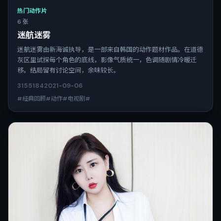
热门动作片
6 张
迷航迷雾
迷航迷雾由新海诚执导，是一部来自韩国的动作题材作品。在道德
灰区里试探每个角色的底线，影像气质统一，色调随剧情冷暖迁
移。结局留有讨论空间，余味较长。
3155
184
2021-09-06
#经典回顾#动作#电视剧#