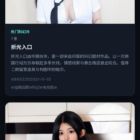
热门科幻片
7 张
折光入口
折光入口由毕赣执导，是一部来自印度的科幻题材作品。以一次跨
国行动为引串联起多条伏线，情感线索与悬念推进彼此咬合。值得
二刷留意道具与构图中的暗示。
4863
225
2021-11-15
#经典回顾#科幻#电视剧#