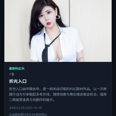
最新科幻片
7 张
折光入口
折光入口由毕赣执导，是一部来自印度的科幻题材作品。以一次跨
国行动为引串联起多条伏线，情感线索与悬念推进彼此咬合。值得
二刷留意道具与构图中的暗示。
4863
225
2021-11-15
#经典回顾#科幻#电视剧#