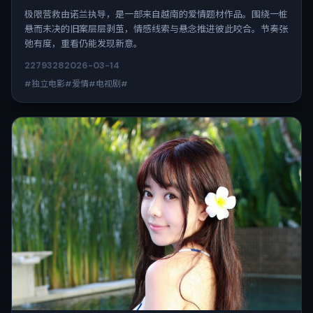
极限营救由诺兰执导，是一部来自越南的爱情题材作品。围绕一桩
悬而未决的旧案层层剥茧，情感线索与悬念推进彼此咬合。节奏张
弛有度，重看仍能发现新意。
2279
328
2026-03-14
#独立电影#爱情#电视剧#