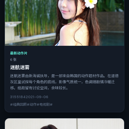
最新动作片
6 张
迷航迷雾
迷航迷雾由新海诚执导，是一部来自韩国的动作题材作品。在道德
灰区里试探每个角色的底线，影像气质统一，色调随剧情冷暖迁
移。结局留有讨论空间，余味较长。
3155
184
2021-09-06
#经典回顾#动作#电视剧#