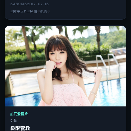
5489
135
2017-07-15
#欧美大片#剧情#电影#
热门爱情片
5 张
极限营救