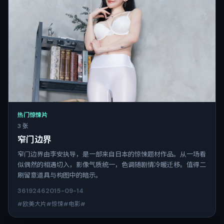
热门惊悚片
3 张
窄门边界
窄门边界由李安执导，是一部来自日本的惊悚题材作品。从一场看
似偶然的相遇切入，影像气质统一，色调随剧情冷暖迁移。值得二
刷留意道具与构图中的暗示。
3619
246
2015-09-14
#欧美大片#惊悚#电影#