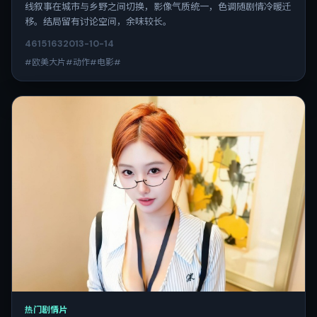
线叙事在城市与乡野之间切换，影像气质统一，色调随剧情冷暖迁
移。结局留有讨论空间，余味较长。
4615
163
2013-10-14
#欧美大片#动作#电影#
热门剧情片