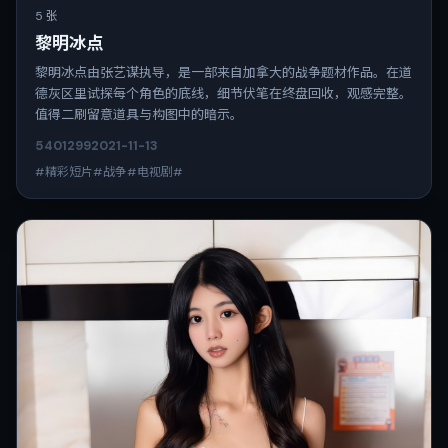
5 张
黎明冰点
黎明冰点由张艺谋执导，是一部来自加拿大的战争题材作品。在道
德灰区里试探每个角色的底线，细节伏笔在终盘回收，观感完整。
值得二刷留意道具与构图中的暗示。
5401
299
2021-11-13
#精彩短片#战争#电视剧#