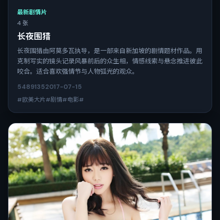
最新剧情片
4 张
长夜围猎
长夜围猎由阿莫多瓦执导，是一部来自新加坡的剧情题材作品。用
克制写实的镜头记录风暴前后的众生相，情感线索与悬念推进彼此
咬合。适合喜欢强情节与人物弧光的观众。
5489
135
2017-07-15
#欧美大片#剧情#电影#