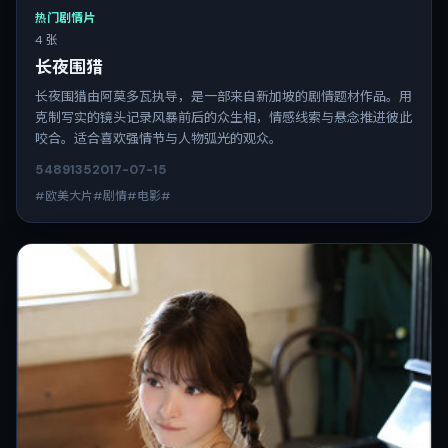
热门剧情片
4 张
长夜围猎
长夜围猎由阿莫多瓦执导，是一部来自新加坡的剧情题材作品。用
克制写实的镜头记录风暴前后的众生相，情感线索与悬念推进彼此
咬合。适合喜欢强情节与人物弧光的观众。
5489
135
2017-07-15
#欧美大片#剧情#电影#