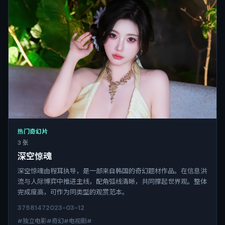
热门奇幻片
3 张
深空惊魂
深空惊魂由程耳执导，是一部来自韩国的奇幻题材作品。在信息洪
流与人际博弈中推进主线，配角弧线清晰，共同撑起世界观。整体
完成度高，可作为同类型的观赏范本。
3758
147
2023-03-12
#独立电影#奇幻#电视剧#