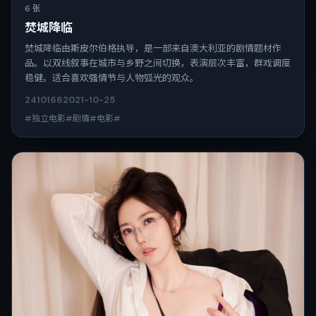
6 张
焚城降临
焚城降临由斯皮尔伯格执导，是一部来自澳大利亚的剧情题材作
品。以双线叙事在城市与乡野之间切换，表演层次丰富，群戏调度
稳健。适合喜欢强情节与人物弧光的观众。
2410
166
2021-10-25
#独立电影#剧情#电影#