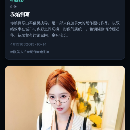
精选推荐
5 张
赤焰侧写
赤焰侧写由奉俊昊执导，是一部来自加拿大的动作题材作品。以双
线叙事在城市与乡野之间切换，影像气质统一，色调随剧情冷暖迁
移。结局留有讨论空间，余味较长。
4615
163
2013-10-14
#欧美大片#动作#电影#